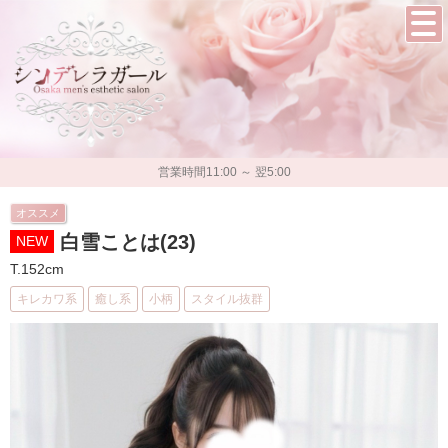
営業時間11:00 ～ 翌5:00
オススメ
白雪ことは(23)
NEW
T.152cm
キレカワ系
癒し系
小柄
スタイル抜群